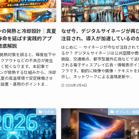
ョンの発熱と冷却設計｜真夏
なぜ今、デジタルサイネージが再
寿命を延ばす実践的アプ
注目され、導入が加速しているの
徹底解説
はじめに — サイネージが今なぜ注目され
るか？ デジタルサイネージは公共空間や商
は発熱対策を誤ると、輝度低下や
施設、交通拠点、都市型屋外広告などで活
ックアウトなどの不具合が発生
される電子ディスプレイ広告・情報表示イ
きく短くなります。本記事で
フラです。動的に映像や画像・テキストを
ョンが発熱する仕組みから、冷却
示し、ネットワークによる遠隔更新や...
真夏の高温環境で安定稼働させ
設置・運用のポイントま...
2026年2月4日
その他
オフィス・施