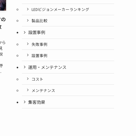
LEDビジョンメーカーランキング
方の
製品比較
敗
設置事例
から
失敗事例
見
説
設置事例
野
運用・メンテナンス
.
コスト
メンテナンス
集客効果