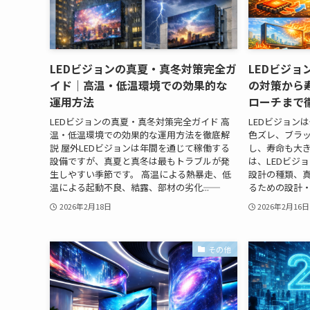
LEDビジョンの真夏・真冬対策完全ガ
LEDビジ
イド｜高温・低温環境での効果的な
の対策から
運用方法
ローチまで
LEDビジョンの真夏・真冬対策完全ガイド 高
LEDビジョン
温・低温環境での効果的な運用方法を徹底解
色ズレ、ブラ
説 屋外LEDビジョンは年間を通じて稼働する
し、寿命も大
設備ですが、真夏と真冬は最もトラブルが発
は、LEDビジ
生しやすい季節です。 高温による熱暴走、低
設計の種類、
温による起動不良、結露、部材の劣化――...
るための設計・
2026年2月18日
2026年2月16日
その他