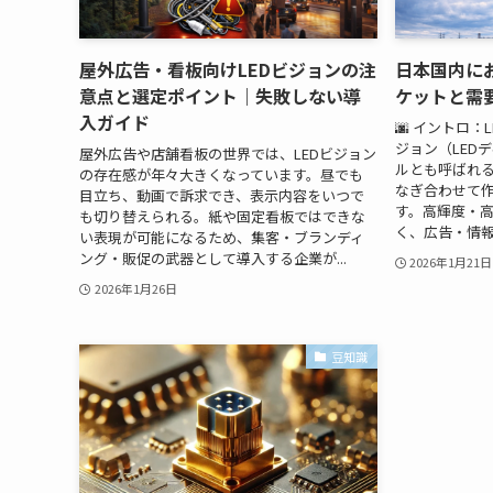
屋外広告・看板向けLEDビジョンの注
日本国内に
意点と選定ポイント｜失敗しない導
ケットと需
入ガイド
🌆 イントロ：
ジョン（LED
屋外広告や店舗看板の世界では、LEDビジョン
ルとも呼ばれる
の存在感が年々大きくなっています。昼でも
なぎ合わせて
目立ち、動画で訴求でき、表示内容をいつで
す。高輝度・
も切り替えられる。紙や固定看板ではできな
く、広告・情報
い表現が可能になるため、集客・ブランディ
ング・販促の武器として導入する企業が...
2026年1月21日
2026年1月26日
豆知識