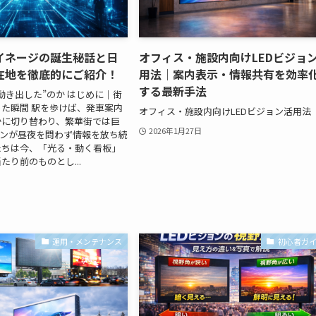
イネージの誕生秘話と日
オフィス・施設内向けLEDビジョ
在地を徹底的にご紹介！
用法｜案内表示・情報共有を効率
する最新手法
“動き出した”のか はじめに｜街
た瞬間 駅を歩けば、発車案内
オフィス・施設内向けLEDビジョン活用法
かに切り替わり、繁華街では巨
2026年1月27日
ョンが昼夜を問わず情報を放ち続
たちは今、「光る・動く看板」
たり前のものとし...
運用・メンテナンス
初心者ガ