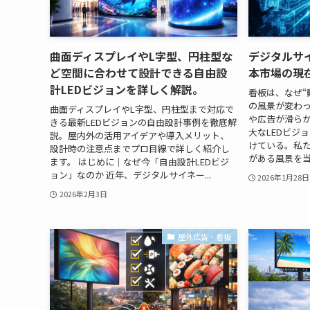
曲面ディスプレイやL字型、円柱型な
デジタルサ
ど空間に合わせて設計できる自由設
本市場の現
計LEDビジョンを詳しく解説。
――看板は、なぜ
の風景が変わっ
曲面ディスプレイやL字型、円柱型まで対応で
や広告が滑ら
きる最新LEDビジョンの自由設計事例を徹底解
大なLEDビジ
説。屋内外の活用アイデアや導入メリット、
けている。私
設計時の注意点までプロ目線で詳しく紹介し
がある風景を当
ます。 はじめに｜なぜ今「自由設計LEDビジ
ョン」なのか 近年、デジタルサイネー...
2026年1月28日
2026年2月3日
屋外広告・看板