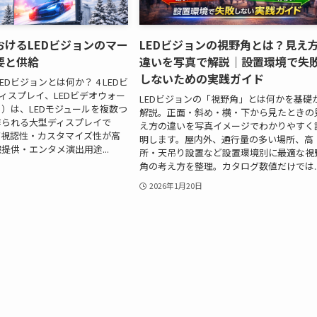
おけるLEDビジョンのマー
LEDビジョンの視野角とは？見え
要と供給
違いを写真で解説｜設置環境で失
しないための実践ガイド
LEDビジョンとは何か？ 4 LEDビ
ディスプレイ、LEDビデオウォー
LEDビジョンの「視野角」とは何かを基礎
）は、LEDモジュールを複数つ
解説。正面・斜め・横・下から見たときの
作られる大型ディスプレイで
え方の違いを写真イメージでわかりやすく
高視認性・カスタマイズ性が高
明します。屋内外、通行量の多い場所、高
提供・エンタメ演出用途...
所・天吊り設置など設置環境別に最適な視
角の考え方を整理。カタログ数値だけでは..
2026年1月20日