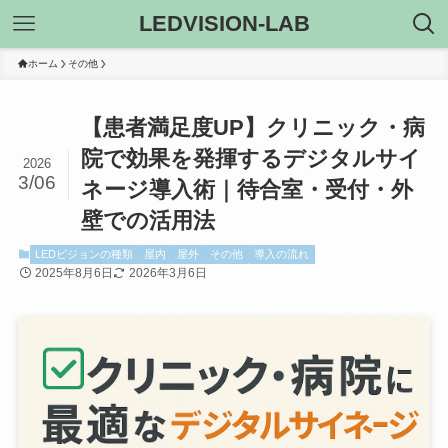
LEDVISION-LAB
ホーム
その他
【患者満足度UP】クリニック・病
院で効果を発揮するデジタルサイ
2026
3/06
ネージ導入術｜待合室・受付・外
壁での活用法
LEDビジョンの種類
屋内
屋外
その他
導入の流れ
2025年8月6日
2026年3月6日