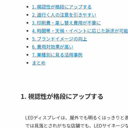
1. 視認性が格段にアップする
2. 道行く人の注意を引きやすい
3. 印刷費・差し替え費用が不要に
4. 時間帯・天候・イベントに応じた訴求が可
5. ブランドイメージの向上
6. 費用対効果が高い
7. 業種別に見る活用事例
まとめ
1. 視認性が格段にアップする
LEDディスプレイは、屋外でも明るくはっきりと
では見落とされがちな店舗でも、LEDサイネージ