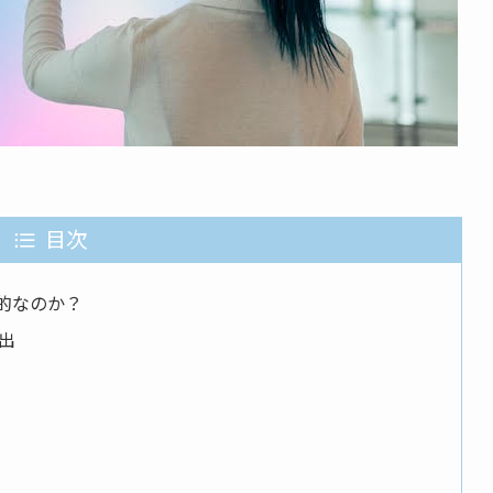
目次
果的なのか？
演出