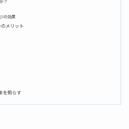
か？
ージの効果
つのメリット
来を照らす