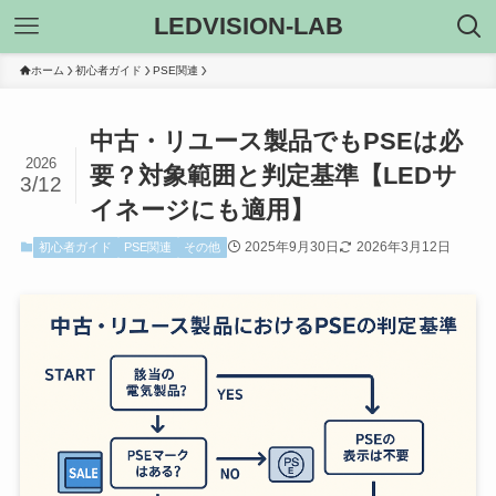
LEDVISION-LAB
ホーム
初心者ガイド
PSE関連
中古・リユース製品でもPSEは必
2026
要？対象範囲と判定基準【LEDサ
3/12
イネージにも適用】
2025年9月30日
2026年3月12日
初心者ガイド
PSE関連
その他